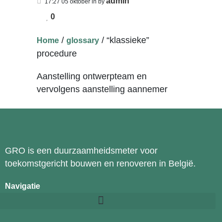
admin
17:27 05 oktober
in
by
0
/
/
“klassieke”
Home
glossary
procedure
Aanstelling ontwerpteam en
vervolgens aanstelling aannemer
GRO is een duurzaamheidsmeter voor
toekomstgericht bouwen en renoveren in België.
Navigatie