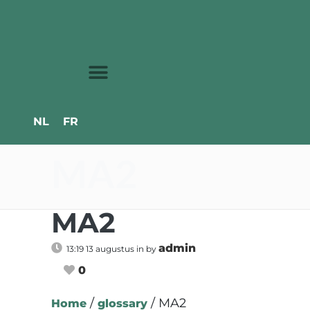
NL
FR
MA2
MA2
admin
13:19 13 augustus
in
by
0
/
/
MA2
Home
glossary