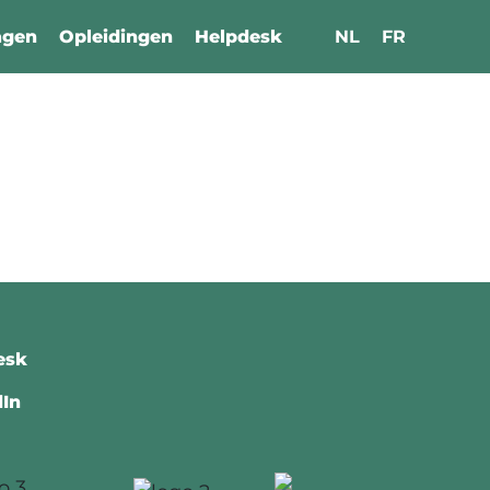
agen
Opleidingen
Helpdesk
NL
FR
esk
dIn