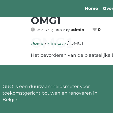
Home
Ove
OMG1
admin
0
13:33 13 augustus
in
by
OMG1
/
/
OMG1
Home
glossary
Het bevorderen van de plaatselijke b
GRO is een duurzaamheidsmeter voor
toekomstgericht bouwen en renoveren in
België.