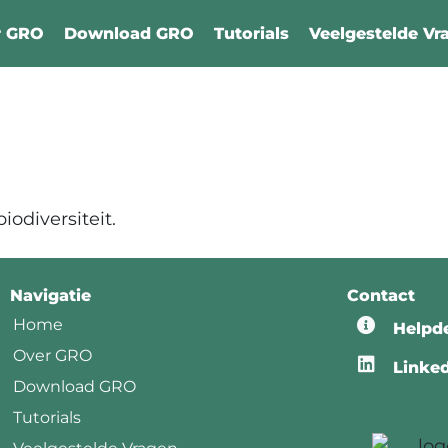
r GRO
Download GRO
Tutorials
Veelgestelde Vr
iodiversiteit.
Navigatie
Contact
Home
Helpd
Over GRO
Linke
Download GRO
Tutorials