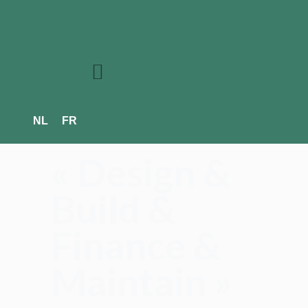
NL
FR
« Design &
Build &
Finance &
Maintain »