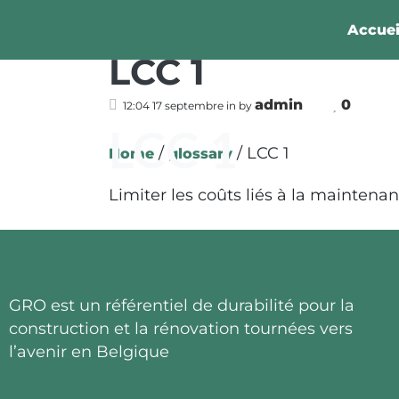
Accuei
LCC 1
admin
0
12:04 17 septembre
in
by
LCC 1
/
/
LCC 1
Home
glossary
Limiter les coûts liés à la maintenan
GRO est un référentiel de durabilité pour la
construction et la rénovation tournées vers
l’avenir en Belgique