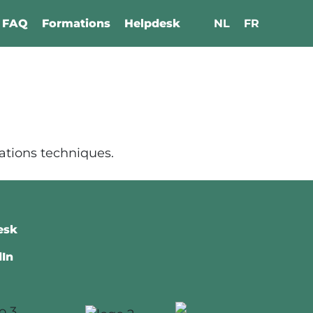
FAQ
Formations
Helpdesk
NL
FR
lations techniques.
esk
dIn